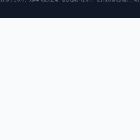
均来源于互联网，仅供学习交流使用，版权归原作者所有。 如有侵权请联系我们，我们