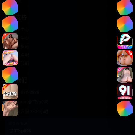
轻松喜剧
服务支持
客服中心
帮助中心
使用指南
版权声明
关于我们
联系我们
400-888-8888
support@TTsp008
在线客服 7×24小时
商务合作✈️
TTsp008