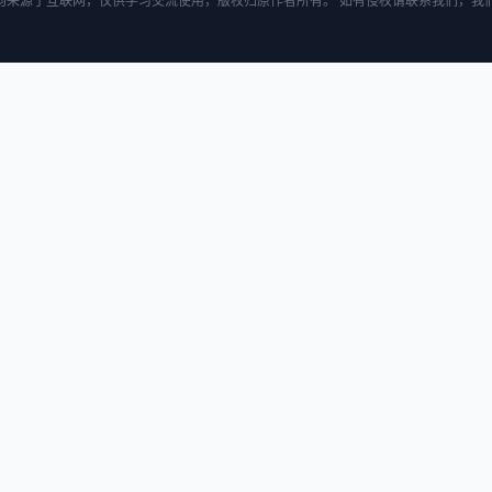
均来源于互联网，仅供学习交流使用，版权归原作者所有。 如有侵权请联系我们，我们