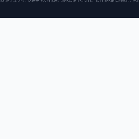
均来源于互联网，仅供学习交流使用，版权归原作者所有。 如有侵权请联系我们，我们