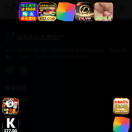
每日永久免费国产
每日永久免费国产
专注于提供最新国产热门电影电视剧免费在线观看服务， 高清流畅
播放，无插件，打造纯净的免费影视观看体验！
快速导航
首页推荐
精选剧情
热门动作
浪漫爱情